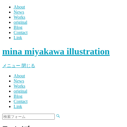
About
News
Works
original
Blog
Contact
Link
mina miyakawa illustration
メニュー
閉じる
About
News
Works
original
Blog
Contact
Link