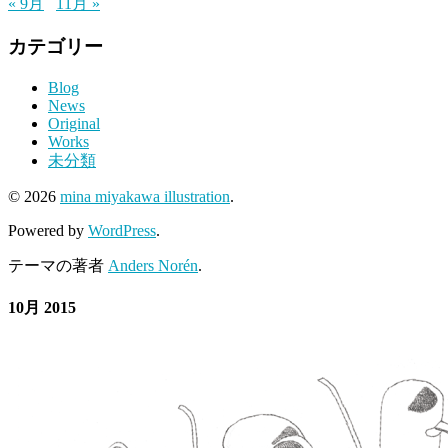
« 9月
11月 »
カテゴリー
Blog
News
Original
Works
未分類
© 2026
mina miyakawa illustration
.
Powered by
WordPress
.
テーマの著者
Anders Norén
.
10月 2015