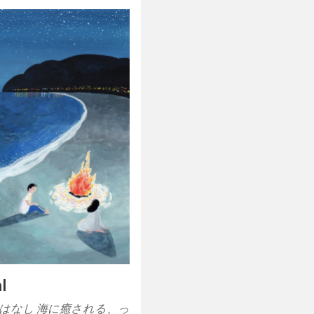
al
はなし 海に癒される、っ