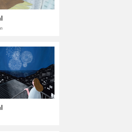
al
en
al