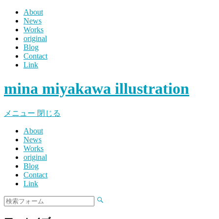
About
News
Works
original
Blog
Contact
Link
mina miyakawa illustration
メニュー
閉じる
About
News
Works
original
Blog
Contact
Link