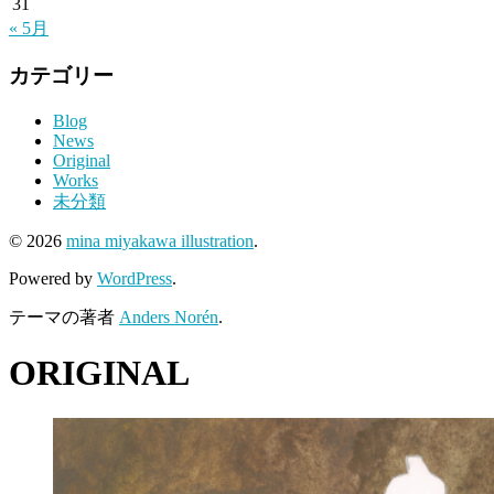
31
« 5月
カテゴリー
Blog
News
Original
Works
未分類
© 2026
mina miyakawa illustration
.
Powered by
WordPress
.
テーマの著者
Anders Norén
.
ORIGINAL